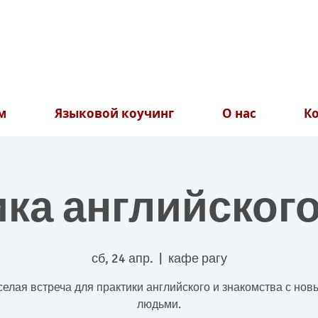
м
Языковой коучинг
О нас
К
ка английског
сб, 24 апр.
  |  
кафе рагу
елая встреча для практики английского и знакомства с но
людьми.