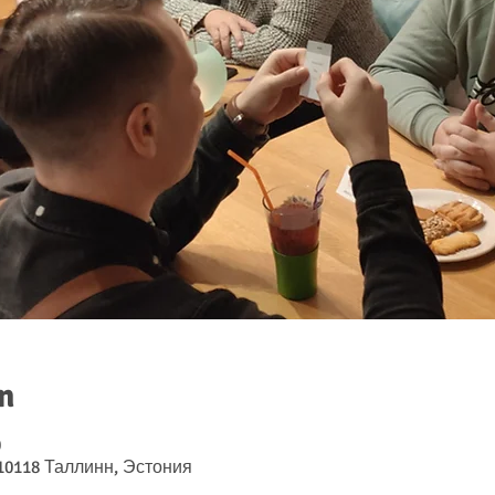
n
0
10118 Таллинн, Эстония