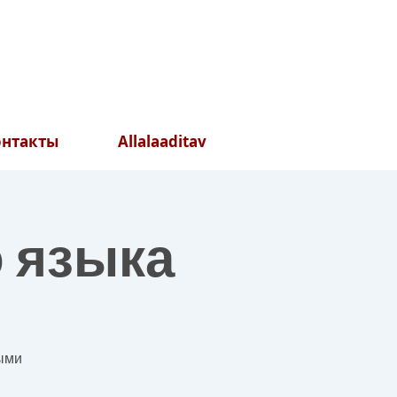
онтакты
Allalaaditav
о языка
выми