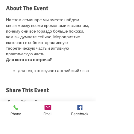
About The Event
На этом семинаре мы вместе найдем
связи между всеми временами и выясним,
почему они все гораздо больше похожи,
чем вы думаете сейчас. Мероприятие
включает в себя интерактивную
теоретическую часть и активную
практическую часть.
Для кого эта встреча?
для тех, кто изучает английский язык
в течение некоторого времени
для тех, кто любит системы
для тех, кто говорит "интуитивно" и
Share This Event
хотел бы добавить в него немного
осознанного понимания и логики
Сколько это стоит?
Phone
Email
Facebook
Текущие студенты: на пожертвования.
Бывшие студенты -25%: 15 евро.
For serious learners of
Потенциальные студенты (никогда не
English and Russian