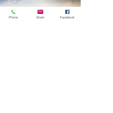
Phone
Email
Facebook
Нужен
ли
COVID-
паспорт?
To participate, you