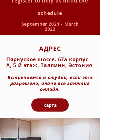
register to help us build the
schedule
September 2021 - March
2022
АДРЕС
Пярнуское шоссе. 67а корпус
А, 5-й этаж, Таллинн, Эстония
Встречаемся в студии, если это
разрешено, иначе все занятия
онлайн.
карта