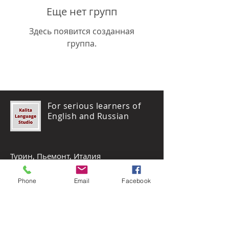
Еще нет групп
Здесь появится созданная
группа.
For serious learners of
English and Russian
Турин, Пьемонт, Италия
+372-5910-2167
Phone
Email
Facebook
olga@kalitalanguagestudio.com
Start a WhatsApp chat