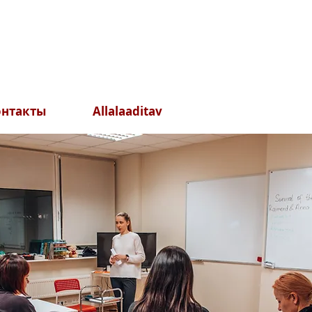
онтакты
Allalaaditav