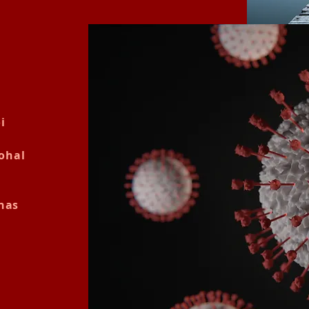
i
kohal
inas