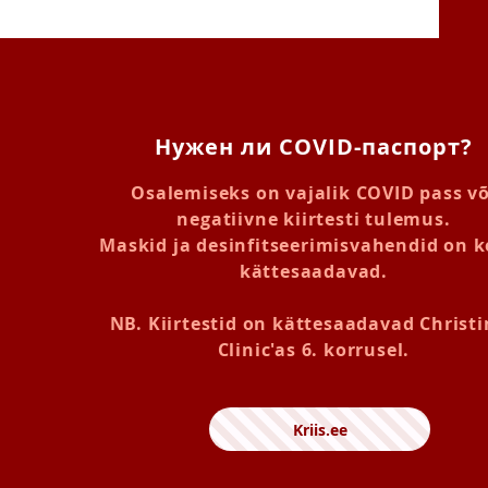
Нужен ли COVID-паспорт?
Osalemiseks on vajalik COVID pass võ
negatiivne kiirtesti tulemus.
Maskid ja desinfitseerimisvahendid on 
kättesaadavad.
NB. Kiirtestid on kättesaadavad Christ
Clinic'as 6. korrusel.
Kriis.ee