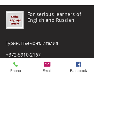
For serious learners of
English and Russian
Турин, Пьемонт, Италия
+372-5910-2167
olga@kalitalanguagestudio.com
Phone
Email
Facebook
Start a WhatsApp chat
Подписаться
Our news
Facebook
Instagram
YouTube